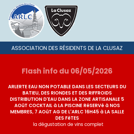
ASSOCIATION DES RÉSIDENTS DE LA CLUSAZ
Flash info du 06/05/2026
ARLERTE EAU NON POTABLE DANS LES SECTEURS DU
BATIEU, DES RIONDES ET DES RIFFROIDS
DISTRIBUTION D'EAU DANS LA ZONE ARTISANALE 5
AOûT COCKTAIL à LA PISCINE RéSERVé à NOS
MEMBRES, 7 AOûT AG DE L'ARLC 16H45 à LA SALLE
DES FêTES
la dégustation de vins complet